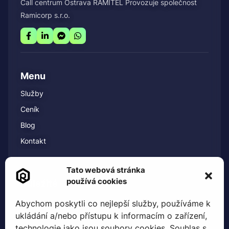
Call centrum Ostrava RAMITEL Provozuje společnost
Ramicorp s.r.o.
Menu
Služby
Ceník
Blog
Kontakt
Tato webová stránka
používá cookies
Důležité
Ochrana soukromí
Abychom poskytli co nejlepší služby, používáme k
ukládání a/nebo přístupu k informacím o zařízení,
Zásady cookies (EU)
technologie jako jsou soubory cookies. Souhlas s