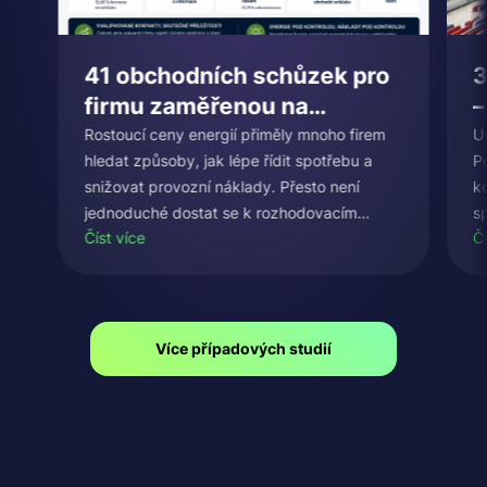
41 obchodních schůzek pro
3
firmu zaměřenou na
–
energetický management a
d
Rostoucí ceny energií přiměly mnoho firem
U
hledat způsoby, jak lépe řídit spotřebu a
P
úspory energií
z
snižovat provozní náklady. Přesto není
k
c
jednoduché dostat se k rozhodovacím
sp
Číst více
Čí
osobám, které mají energetiku, správu
co
budov nebo…
pa
Více případových studií