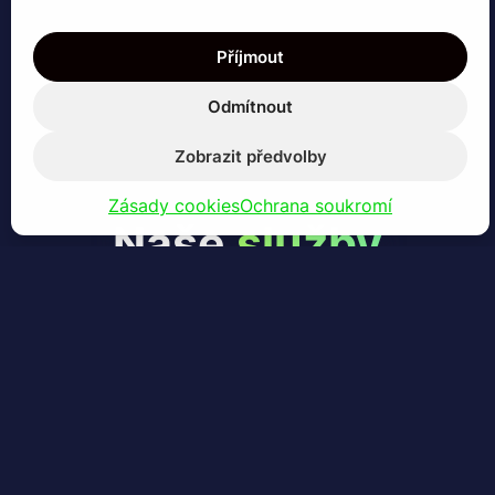
Příjmout
Odmítnout
Zobrazit předvolby
Zásady cookies
Ochrana soukromí
Naše
služby
Navolávání schůzek
Sjednáme Vám schůzky, které potvrdíme a
vše zapíšeme k Vám do kalendáře.