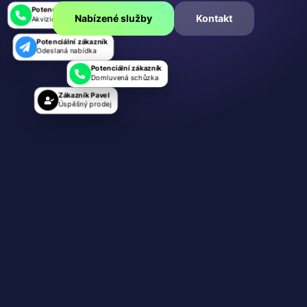
Potenciální zákazník
Nabízené služby
Kontakt
Akviziční hovor 1 min 32 s
Potenciální zákazník
Odeslaná nabídka
Potenciální zákazník
Domluvená schůzka
Zákazník Pavel
Úspěšný prodej